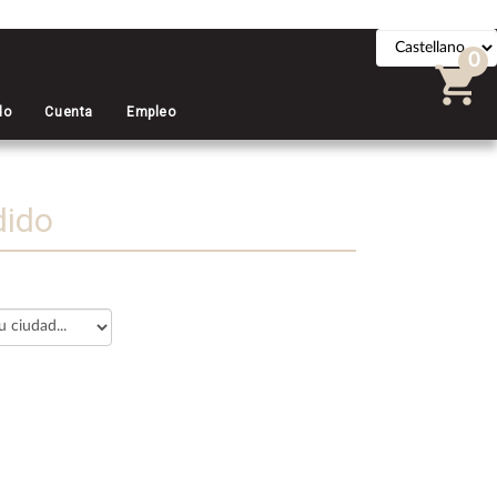
0
do
Cuenta
Empleo
dido