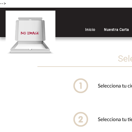
-->
Inicio
Nuestra Carta
Inicio
Tiendas
Sel
Selecciona tu c
Selecciona tu t