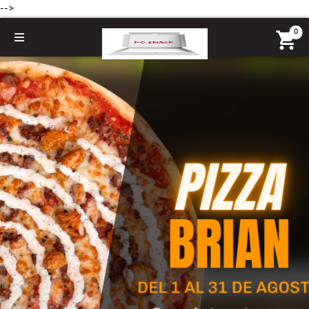
-->
0